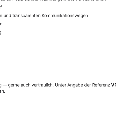
f
kten und transparenten Kommunikationswegen
en
g
 — gerne auch vertraulich. Unter Angabe der Referenz
V
en.