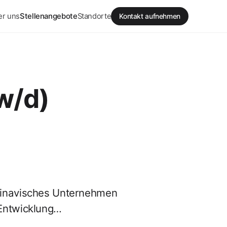
er uns
Stellenangebote
Standorte
Kontakt aufnehmen
w/d)
ndinavisches Unternehmen
 Entwicklung…