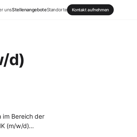
er uns
Stellenangebote
Standorte
Kontakt aufnehmen
w/d)
 im Bereich der
SHK (m/w/d)…