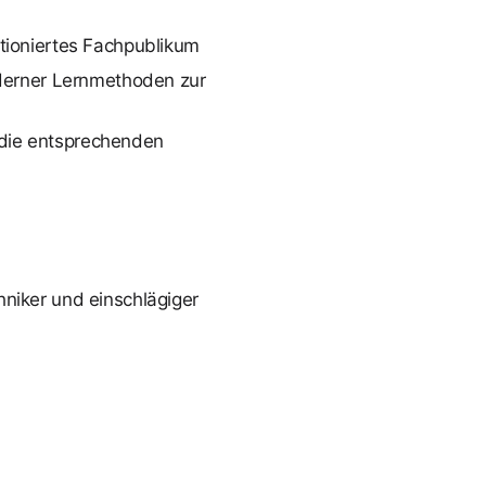
tioniertes Fachpublikum
oderner Lernmethoden zur
die entsprechenden
niker und einschlägiger